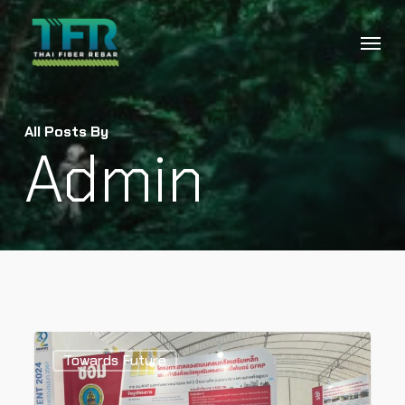
Skip
Menu
to
main
content
All Posts By
Admin
0
Towards Future